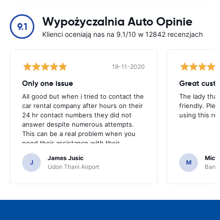
Wypożyczalnia Auto Opinie
9.1
Klienci oceniają nas na 9.1/10 w 12842 recenzjach
19-11-2020
Only one issue
Great custo
All good but when i tried to contact the
The lady tha
car rental company after hours on their
friendly. Plea
24 hr contact numbers they did not
using this r
answer despite numerous attempts.
This can be a real problem when you
need their assistance with their
services or car.
James Jusic
Mich
J
M
Udon Thani Airport
Bangk