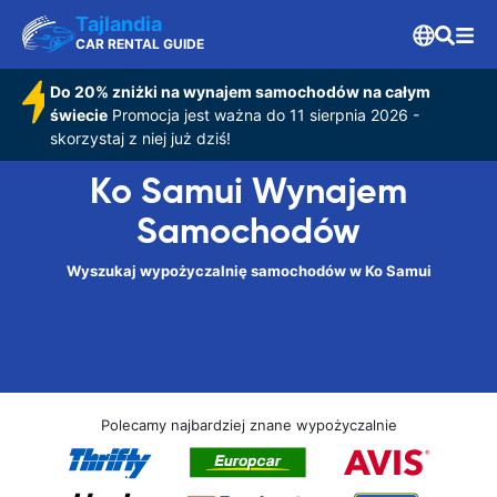
Tajlandia
CAR RENTAL GUIDE
Do 20% zniżki na wynajem samochodów na całym
świecie
Promocja jest ważna do 11 sierpnia 2026 -
skorzystaj z niej już dziś!
Ko Samui Wynajem
Samochodów
Wyszukaj wypożyczalnię samochodów w Ko Samui
Polecamy najbardziej znane wypożyczalnie