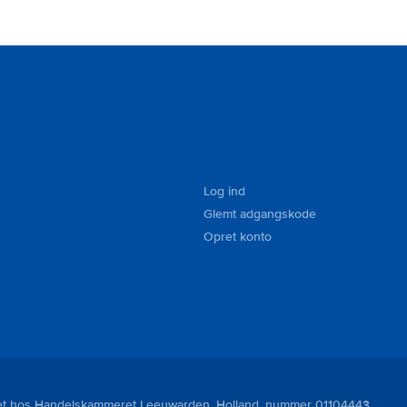
Log ind
Glemt adgangskode
Opret konto
reret hos Handelskammeret Leeuwarden, Holland, nummer 01104443