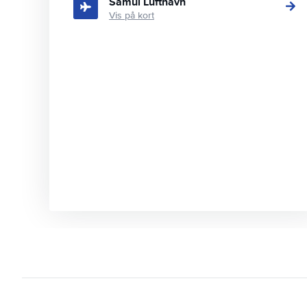
Samui Lufthavn
Vis på kort