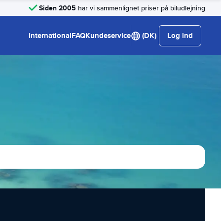
Siden 2005
har vi sammenlignet priser på biludlejning
International
FAQ
Kundeservice
(DK)
Log ind