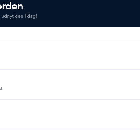
verden
 udnyt den i dag!
d.