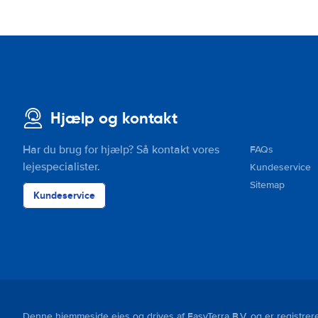
Hjælp og kontakt
Har du brug for hjælp? Så kontakt vores
FAQs
lejespecialister.
Kundeservice
Sitemap
Kundeservice
Denne hjemmeside ejes og drives af EasyTerra B.V. og er regist