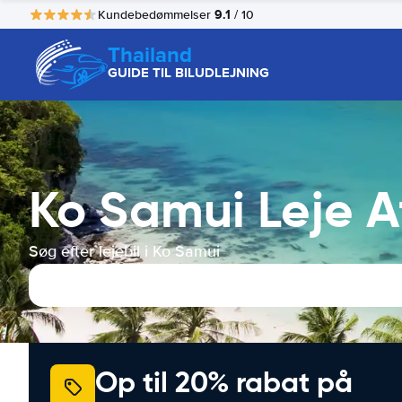
9.1
Kundebedømmelser
/ 10
Thailand
GUIDE TIL BILUDLEJNING
Ko Samui Leje Af
Søg efter lejebil i Ko Samui
Op til 20% rabat på