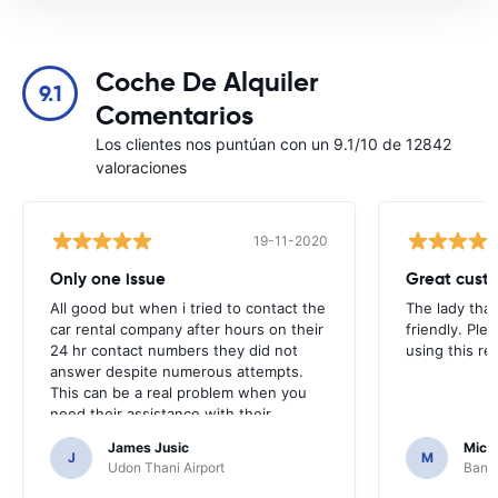
Coche De Alquiler
9.1
Comentarios
Los clientes nos puntúan con un 9.1/10 de 12842
valoraciones
19-11-2020
Only one issue
Great custo
All good but when i tried to contact the
The lady tha
car rental company after hours on their
friendly. Plea
24 hr contact numbers they did not
using this r
answer despite numerous attempts.
This can be a real problem when you
need their assistance with their
services or car.
James Jusic
Mich
J
M
Udon Thani Airport
Bangk