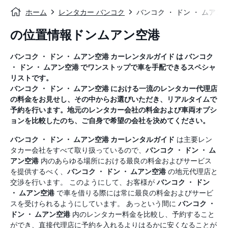
ホーム
レンタカー バンコク
バンコク ・ ドン ・ ムアン
の位置情報ドンムアン空港
バンコク ・ ドン ・ ムアン空港
カーレンタルガイド
は
バンコク
・ ドン ・ ムアン空港
でワンストップで車を手配できるスペシャ
リストです。
バンコク ・ ドン ・ ムアン空港
における一流のレンタカー代理店
の料金をお見せし、その中からお選びいただき、リアルタイムで
予約を行います。地元のレンタカー会社の料金および車両オプシ
ョンを比較したのち、ご自身で希望の会社を決めてください。
バンコク ・ ドン ・ ムアン空港
カーレンタルガイド
は主要レン
タカー会社をすべて取り扱っているので、
バンコク ・ ドン ・ ム
アン空港
内のあらゆる場所における最良の料金およびサービス
を提供するべく、
バンコク ・ ドン ・ ムアン空港
の地元代理店と
交渉を行います。 このようにして、お客様が
バンコク ・ ドン
・ ムアン空港
で車を借りる際には常に最良の料金およびサービ
スを受けられるようにしています。 あっという間に
バンコク ・
ドン ・ ムアン空港
内のレンタカー料金を比較し、予約すること
ができ、直接代理店に予約を入れるよりはるかに安くなることが