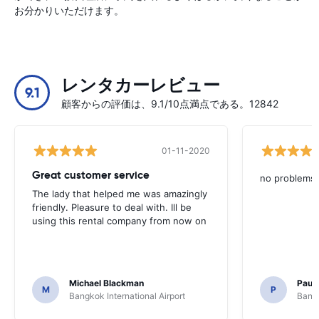
お分かりいただけます。
レンタカーレビュー
9.1
顧客からの評価は、9.1/10点満点である。12842
01-11-2020
Great customer service
no problems
The lady that helped me was amazingly
friendly. Pleasure to deal with. Ill be
using this rental company from now on
Michael Blackman
Paul
M
P
Bangkok International Airport
Bangk