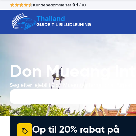
9.1
Kundebedømmelser
/ 10
Thailand
GUIDE TIL BILUDLEJNING
Don Mueang Inte
Søg efter lejebil i Don Mueang International Airport
Op til 20% rabat på