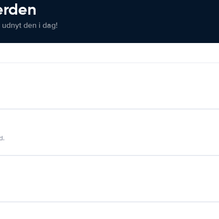
verden
 udnyt den i dag!
d.