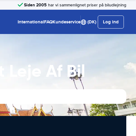
Siden 2005
har vi sammenlignet priser på biludlejning
International
FAQ
Kundeservice
(DK)
Log ind
Leje Af Bil