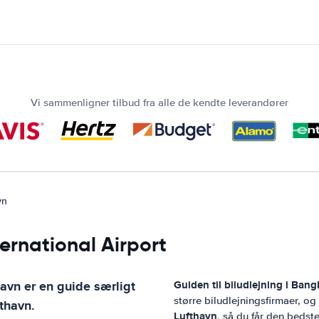
Vi sammenligner tilbud fra alle de kendte leverandører
vn
rnational Airport
havn
er en guide særligt
Guiden til biludlejning i
Bang
større biludlejningsfirmaer, o
thavn
.
Lufthavn
, så du får den bedste