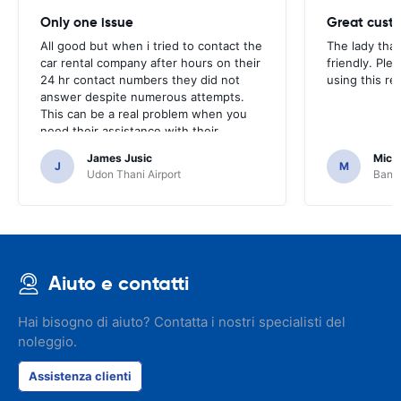
Only one issue
Great custo
All good but when i tried to contact the
The lady tha
car rental company after hours on their
friendly. Plea
24 hr contact numbers they did not
using this r
answer despite numerous attempts.
This can be a real problem when you
need their assistance with their
services or car.
James Jusic
Mich
J
M
Udon Thani Airport
Bangk
Aiuto e contatti
Hai bisogno di aiuto? Contatta i nostri specialisti del
noleggio.
Assistenza clienti