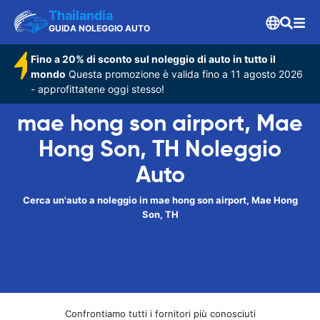
Thailandia
GUIDA NOLEGGIO AUTO
Fino a 20% di sconto sul noleggio di auto in tutto il
mondo
Questa promozione è valida fino a 11 agosto 2026
- approfittatene oggi stesso!
mae hong son airport, Mae
Hong Son, TH Noleggio
Auto
Cerca un'auto a noleggio in mae hong son airport, Mae Hong
Son, TH
Confrontiamo tutti i fornitori più conosciuti