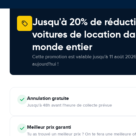
Jusqu'à 20% de réducti
voitures de location da
monde entier
Cette promotion est valable jusqu'à 11 août 2026
aujourd'hui !
Annulation
gratuite
Jusqu'à 48h avant l'heure de collecte prévue
Meilleur prix garanti
Tu as trouvé un meilleur prix ? On te fera une meilleure of