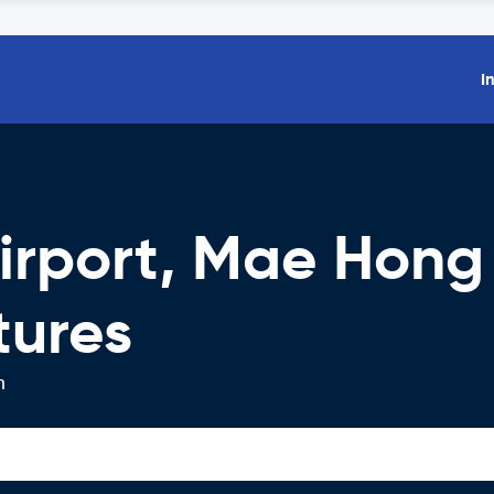
I
irport, Mae Hong
tures
n