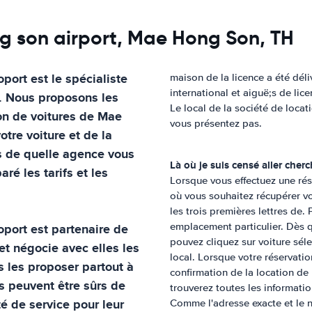
ng son airport, Mae Hong Son, TH
oport
est le spécialiste
maison de la licence a été dé
international et aiguë;s de lic
. Nous proposons les
Le local de la société de locat
on de voitures de
Mae
vous présentez pas.
tre voiture et de la
s de quelle agence vous
Là où je suis censé aller cher
ré les tarifs et les
Lorsque vous effectuez une rés
où vous souhaitez récupérer vot
les trois premières lettres de.
oport
est partenaire de
emplacement particulier. Dès q
pouvez cliquez sur voiture séle
et négocie avec elles les
local. Lorsque votre réservati
s les proposer partout à
confirmation de la location de
ts peuvent être sûrs de
trouverez toutes les informati
té de service pour leur
Comme l'adresse exacte et le 