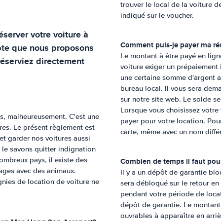
trouver le local de la voiture 
indiqué sur le voucher.
server votre voiture à
Comment puis-je payer ma ré
pte que nous proposons
Le montant à être payé en lign
réserviez directement
voiture exiger un prépaiement
une certaine somme d'argent ava
bureau local. Il vous sera dem
sur notre site web. Le solde se
Lorsque vous choisissez votre v
s, malheureusement. C'est une
payer pour votre location. Pour
ures. Le présent règlement est
carte, même avec un nom différ
et garder nos voitures aussi
e savons quitter indignation
nombreux pays, il existe des
Combien de temps il faut pour
yages avec des animaux.
Il y a un dépôt de garantie blo
nies de location de voiture ne
sera débloqué sur le retour en
pendant votre période de locat
dépôt de garantie. Le montant
ouvrables à apparaître en arri