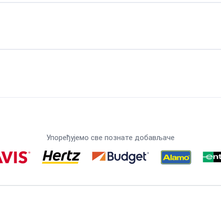
Упоређујемо све познате добављаче