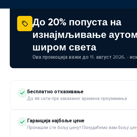
До 20% попуста на
изнајмљивање ауто
широм света
Ова промоција важи до 11. август 2026. - ис
Бесплатно отказивање
До 48 сати пре заказаног времена преузимања
Гаранција најбоље цене
Пронашли сте бољу цену? Понудићемо вам бољу цен