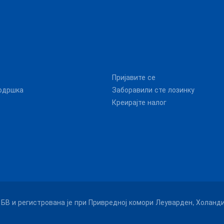
Пријавите се
одршка
Заборавили сте лозинку
Креирајте налог
БВ и регистрована је при Привредној комори Леуварден, Холанди