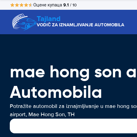
9.1
Оцене купаца
/ 10
Tajland
VODIČ ZA IZNAMLJIVANJE AUTOMOBILA
mae hong son a
Automobila
Potražite automobil za iznajmljivanje u mae hong so
airport, Mae Hong Son, TH