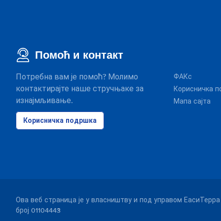
Помоћ и контакт
Потребна вам је помоћ? Молимо
ФАКс
контактирајте наше стручњаке за
Корисничка п
изнајмљивање.
Мапа сајта
Корисничка подршка
Ова веб страница је у власништву и под управом ЕасиТерра 
број 01104443