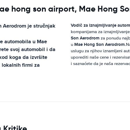
e hong son airport, Mae Hong So
n Aerodrom
je stručnjak
Vodič za iznajmljivanje auto
kompanijama za iznajmljivanje
Son Aerodrom
za ponudu najbo
je automobila u
Mae
Mae Hong Son Aerodrom
u
.N
te svoj automobil i da
uslugu za njihov iznamljeni a
kod koga da izvršite
uporediti naše cene i rezervisa
i saznaćete da je naša rezerva
lokalnih firmi za
 Kritike