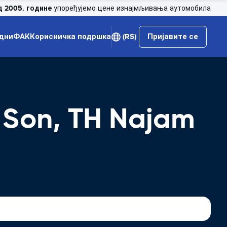
д 2005. године
упоређујемо цене изнајмљивања аутомобила
дни
ФАК
Корисничка подршка
(RS)
Пријавите се
 Son, TH Najam