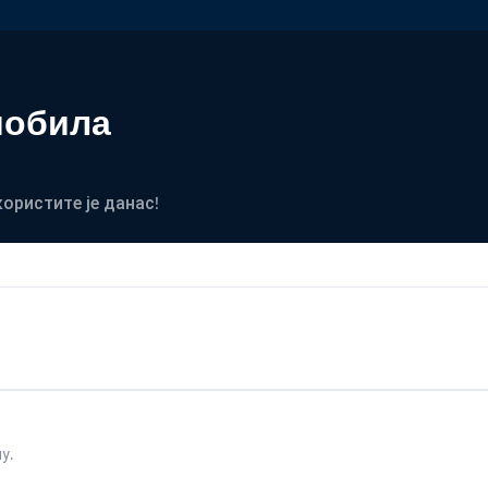
мобила
користите је данас!
у.