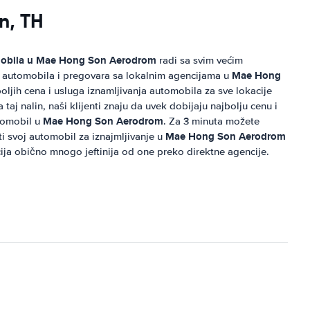
n, TH
mobila u
Mae Hong Son Aerodrom
radi sa svim većim
Mae Hong
 automobila i pregovara sa lokalnim agencijama u
ljih cena i usluga iznamljivanja automobila za sve lokacije
a taj nalin, naši klijenti znaju da uvek dobijaju najbolju cenu i
Mae Hong Son Aerodrom
utomobil u
. Za 3 minuta možete
Mae Hong Son Aerodrom
ti svoj automobil za iznajmljivanje u
cija obično mnogo jeftinija od one preko direktne agencije.