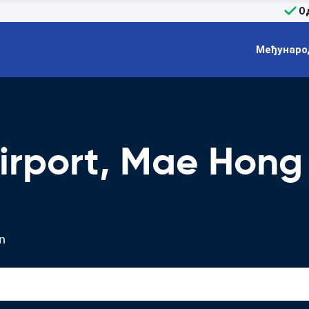
О
Међунаро
irport, Mae Hong
n