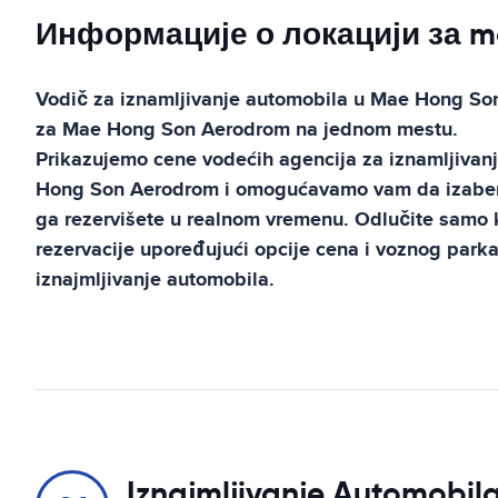
Информације о локацији за ma
Vodič za iznamljivanje automobila u
Mae Hong So
za
Mae Hong Son Aerodrom
na jednom mestu.
Prikazujemo cene vodećih agencija za iznamljivan
Hong Son Aerodrom
i omogućavamo vam da izabere
ga rezervišete u realnom vremenu. Odlučite samo 
rezervacije upoređujući opcije cena i voznog parka 
iznajmljivanje automobila.
Iznajmljivanje Automobila