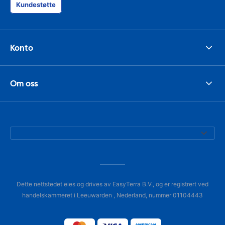
Kundestøtte
Konto
Om oss
Dette nettstedet eies og drives av EasyTerra B.V., og er registrert ved
handelskammeret i Leeuwarden , Nederland, nummer 01104443