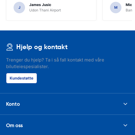
services or car.
James Jusic
Mich
J
M
Udon Thani Airport
Bangk
Hjelp og kontakt
Trenger du hjelp? Ta i så fall kontakt med våre
bilutleiespesialister.
Kundestøtte
Konto
Om oss