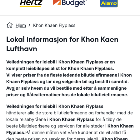
Hjem
Khon Khaen Flyplass
Lokal informasjon for Khon Kaen
Lufthavn
Veiledningen for leiebil i
Khon Khaen Flyplass
er en
komplett leiebilspesialist for
Khon Khaen Flyplass
.
Vi viser priser fra de fleste ledende bilutleiefirmaene i
Khon
Khaen Flyplass
og lar deg velge din bil og bestill i sanntid.
Avgjør selv hvem du vil bestille med etter å sammenligne
priser og flåtealternativer hos de lokale bilutleiefirmaene.
Veiledningen for leiebil i
Khon Khaen Flyplass
håndterer alle de store bilutleiefirmaene og forhandler med de
lokale reisebyråene i
Khon Khaen Flyplass
for å tilby de
beste bilutleieprisene og servicen for alle steder i
Khon Khaen
Flyplass
.På denne måten vet våre kunder at de vil alltid få
den beste prisen og servicen for deres leiebil i
Khon Khaen