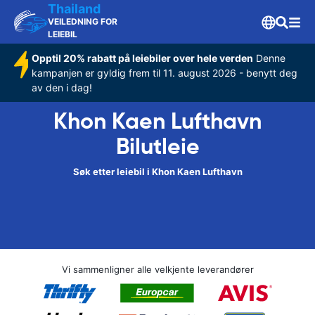
Thailand
VEILEDNING FOR
LEIEBIL
Opptil 20% rabatt på leiebiler over hele verden
Denne
kampanjen er gyldig frem til 11. august 2026 - benytt deg
av den i dag!
Khon Kaen Lufthavn
Bilutleie
Søk etter leiebil i Khon Kaen Lufthavn
Vi sammenligner alle velkjente leverandører