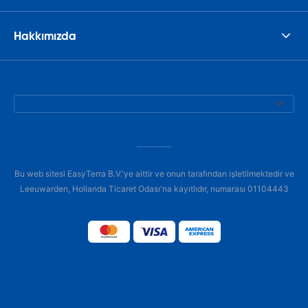
Hakkımızda
Bu web sitesi EasyTerra B.V.'ye aittir ve onun tarafından işletilmektedir ve
Leeuwarden, Hollanda Ticaret Odası'na kayıtlıdır, numarası 01104443