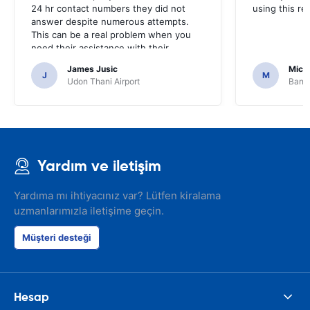
24 hr contact numbers they did not
using this r
answer despite numerous attempts.
This can be a real problem when you
need their assistance with their
services or car.
James Jusic
Mich
J
M
Udon Thani Airport
Bangk
Yardım ve iletişim
Yardıma mı ihtiyacınız var? Lütfen kiralama
uzmanlarımızla iletişime geçin.
Müşteri desteği
Hesap