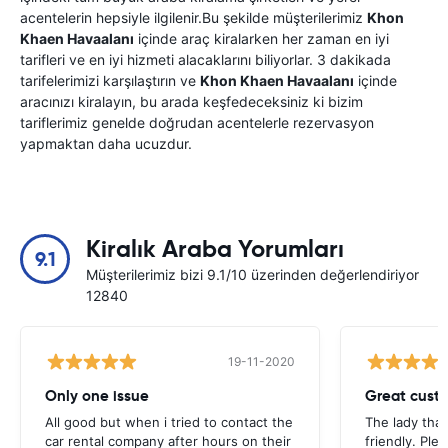
acentelerin hepsiyle ilgilenir.Bu şekilde müşterilerimiz
Khon
Khaen Havaalanı
içinde araç kiralarken her zaman en iyi
tarifleri ve en iyi hizmeti alacaklarını biliyorlar. 3 dakikada
tarifelerimizi karşılaştırın ve
Khon Khaen Havaalanı
içinde
aracınızı kiralayın, bu arada keşfedeceksiniz ki bizim
tariflerimiz genelde doğrudan acentelerle rezervasyon
yapmaktan daha ucuzdur.
Kiralık Araba Yorumları
9.1
Müşterilerimiz bizi 9.1/10 üzerinden değerlendiriyor
12840
19-11-2020
Only one issue
Great custo
All good but when i tried to contact the
The lady tha
car rental company after hours on their
friendly. Plea