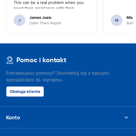
This can be a real problem when you
need their assistance with their
services or car.
James Jusic
Mich
J
M
Udon Thani Airport
Bangk
Pomoc i kontakt
Potrzebujesz pomocy? Skontaktuj się z naszymi
specjalistami ds. wynajmu.
Obsługa klienta
Konto