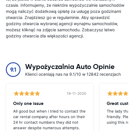
czasie. Informujemy, że niektóre wypożyczalnie samochodów
mogą naliczyć dodatkową opłatę za usługę poza godzinami
otwarcia. Znajdziesz go w regulaminie. Aby sprawdzić
godziny otwarcia wybranej agencji wynajmu samochodów,
możesz kliknąć na zdjęcie samochodu. Zobaczysz łatwo
godziny otwarcia dla większości agencji.
Wypożyczalnia Auto Opinie
9.1
Klienci oceniają nas na 9.1/10 w 12842 recenzjach
19-11-2020
Only one issue
Great custo
All good but when i tried to contact the
The lady tha
car rental company after hours on their
friendly. Plea
24 hr contact numbers they did not
using this r
answer despite numerous attempts.