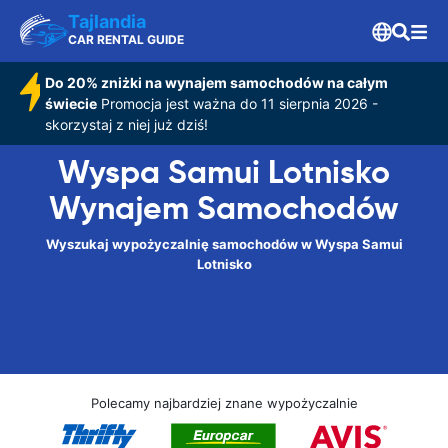
Tajlandia
CAR RENTAL GUIDE
Do 20% zniżki na wynajem samochodów na całym
świecie
Promocja jest ważna do 11 sierpnia 2026 -
skorzystaj z niej już dziś!
Wyspa Samui Lotnisko
Wynajem Samochodów
Wyszukaj wypożyczalnię samochodów w Wyspa Samui
Lotnisko
Polecamy najbardziej znane wypożyczalnie