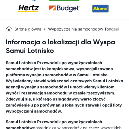
Strona główna
Wypożyczalnia samochodów Tongsai
S
Informacja o lokalizacji dla Wyspa
Samui Lotnisko
Samui Lotnisko
Przewodnik po wypożyczalniach
samochodów
jest to kompleksowa, wyspecjalizowana
platforma wynajmu samochodów w
Samui Lotnisko
.
Wyświetlamy stawki większości czołowych
Samui Lotnisko
agencji wynajmu samochodów i umożliwiamy klientom
wybór i rezerwację samochodu w czasie rzeczywistym.
Zdecyduj się, u którego usługodawcy warto złożyć
zamówienie u po porównaniu lokalnych stawek i opcji floty
wypożyczalni samochodów.
Samui Lotnisko
Przewodnik po wypożyczalniach
samochodów
pośredniczy w sprzedaży na rzecz wszystkich