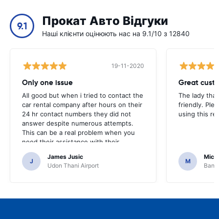
Прокат Авто Відгуки
9.1
Наші клієнти оцінюють нас на 9.1/10 з 12840
19-11-2020
Only one issue
Great custo
All good but when i tried to contact the
The lady tha
car rental company after hours on their
friendly. Plea
24 hr contact numbers they did not
using this r
answer despite numerous attempts.
This can be a real problem when you
need their assistance with their
services or car.
James Jusic
Mich
J
M
Udon Thani Airport
Bangk