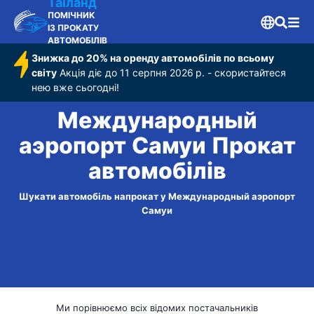
Таїланд
ПОМІЧНИК
ІЗ ПРОКАТУ
АВТОМОБІЛІВ
Знижка до 20% на оренду автомобілів по всьому
світу
Акція діє до 11 серпня 2026 р. - скористайтеся
нею вже сьогодні!
Международный
аэропорт Самуи Прокат
автомобілів
Шукати автомобіль напрокат у Международный аэропорт
Самуи
Ми порівнюємо всіх відомих постачальників