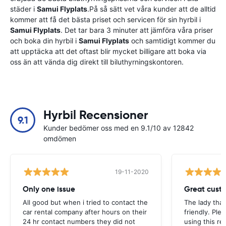
städer i
Samui Flyplats
.På så sätt vet våra kunder att de alltid
kommer att få det bästa priset och servicen för sin hyrbil i
Samui Flyplats
. Det tar bara 3 minuter att jämföra våra priser
och boka din hyrbil i
Samui Flyplats
och samtidigt kommer du
att upptäcka att det oftast blir mycket billigare att boka via
oss än att vända dig direkt till biluthyrningskontoren.
Hyrbil Recensioner
9.1
Kunder bedömer oss med en 9.1/10 av 12842
omdömen
19-11-2020
Only one issue
Great custo
All good but when i tried to contact the
The lady tha
car rental company after hours on their
friendly. Plea
24 hr contact numbers they did not
using this r