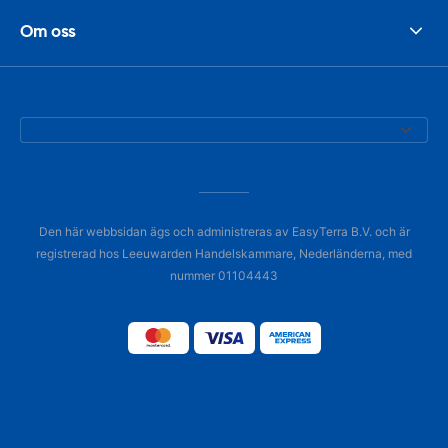
Om oss
Den här webbsidan ägs och administreras av EasyTerra B.V. och är
registrerad hos Leeuwarden Handelskammare, Nederländerna, med
nummer 01104443