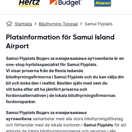
Startsida
Biluthyrning Tongsai
Samui Flyplats
Platsinformation för Samui Island
Airport
Samui Flyplats
Водич за изнајмљивање аутомобила
är en
one-stop hyrbilsspecialist för
Samui Flyplats
.
Vi visar priserna från de flesta ledande
biluthyrningsfirmorna i
Samui Flyplats
och du kan välja din
bil och boka den i realtid. Bestäm själv med vem du
vill boka efter att ha jämfört priserna och
fordonsalternativen j de lokala biluthyrningsfirmornas
fordonsparker.
Samui Flyplats
Водич за изнајмљивање
аутомобила
samarbetar med alla stora biluthyrningsföretag
och förhandlar med de lokala kontoren i
Samui Flyplats
för att
erbjuda de bästa biluthyrningspriserna och servicen i alla