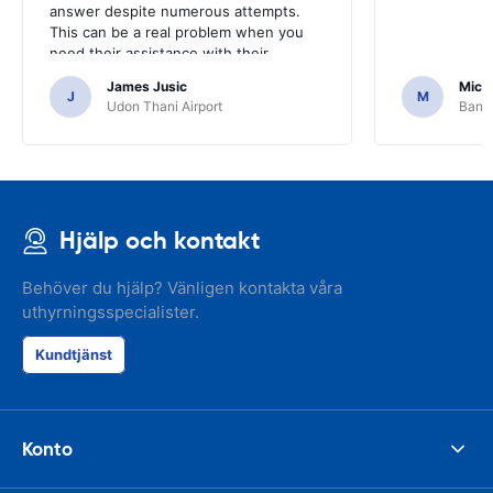
answer despite numerous attempts.
This can be a real problem when you
need their assistance with their
services or car.
James Jusic
Mich
J
M
Udon Thani Airport
Bangk
Hjälp och kontakt
Behöver du hjälp? Vänligen kontakta våra
uthyrningsspecialister.
Kundtjänst
Konto