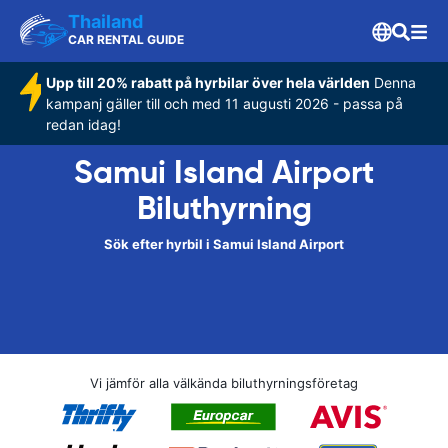
Thailand
CAR RENTAL GUIDE
Upp till 20% rabatt på hyrbilar över hela världen
Denna
kampanj gäller till och med 11 augusti 2026 - passa på
redan idag!
Samui Island Airport
Biluthyrning
Sök efter hyrbil i Samui Island Airport
Vi jämför alla välkända biluthyrningsföretag