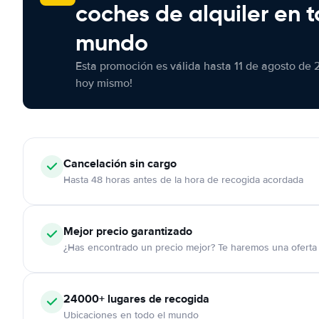
coches de alquiler en t
mundo
Esta promoción es válida hasta 11 de agosto de 
hoy mismo!
Cancelación
sin cargo
Hasta 48 horas antes de la hora de recogida acordada
Mejor precio garantizado
¿Has encontrado un precio mejor? Te haremos una oferta 
24000+
lugares de recogida
Ubicaciones en todo el mundo