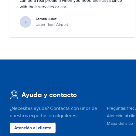
can be a real problem when you need their assistance
with their services or car.
James Jusic
J
Udon Thani Airport
Ayuda y contacto
¿Necesitas ayuda? Contacta con unos de
Preguntas frec
nuestros expertos en alquileres.
Atención al clie
Mapa del sitio
Atención al cliente