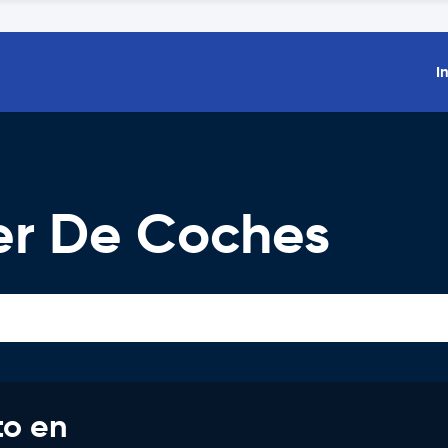
I
er De Coches
to en