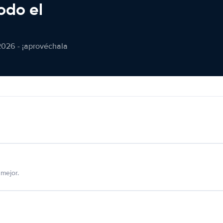
odo el
2026 - ¡aprovéchala
mejor.