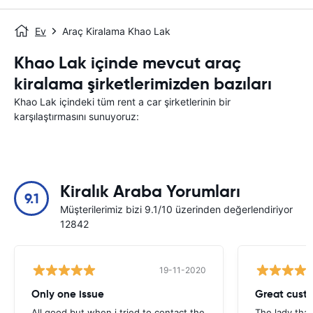
Ev
Araç Kiralama Khao Lak
Khao Lak içinde mevcut araç
kiralama şirketlerimizden bazıları
Khao Lak içindeki tüm rent a car şirketlerinin bir
karşılaştırmasını sunuyoruz:
Kiralık Araba Yorumları
9.1
Müşterilerimiz bizi 9.1/10 üzerinden değerlendiriyor
12842
19-11-2020
Only one issue
Great custo
All good but when i tried to contact the
The lady tha