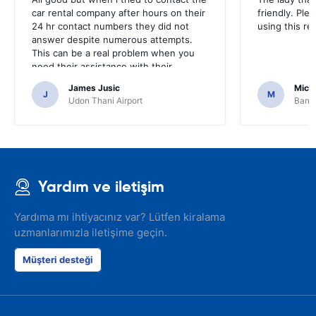
car rental company after hours on their
friendly. Plea
24 hr contact numbers they did not
using this r
answer despite numerous attempts.
This can be a real problem when you
need their assistance with their
services or car.
James Jusic
Mich
J
M
Udon Thani Airport
Bangk
Yardım ve iletişim
Yardıma mı ihtiyacınız var? Lütfen kiralama
uzmanlarımızla iletişime geçin.
Müşteri desteği