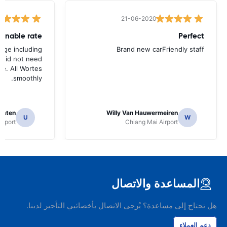
21-06-2020
Perfect
kage including
Brand new carFriendly staff
 did not need
me. All Wortes
smoothly.
risten
Willy Van Hauwermeiren
U
W
irport
Chiang Mai Airport
المساعدة والاتصال
هل تحتاج إلى مساعدة؟ يُرجى الاتصال بأخصائيي التأجير لدينا.
دعم العملاء