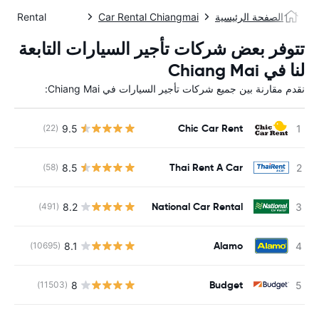
الصفحة الرئيسية
Car Rental Chiangmai
Car Rental شيانغماي
تتوفر بعض شركات تأجير السيارات التابعة
لنا في Chiang Mai
نقدم مقارنة بين جميع شركات تأجير السيارات في Chiang Mai:
Chic Car Rent
9.5
(22)
Thai Rent A Car
8.5
(58)
National Car Rental
8.2
(491)
Alamo
8.1
(10695)
Budget
8
(11503)
ل