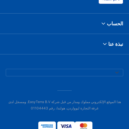
الحساب
نبذة عنا
هذا الموقع الإلكتروني مملوك ومدار من قبل شركة EasyTerra B.V. ومسجل لدى
غرفة التجارة ليوواردن، هولندا، رقم 01104443