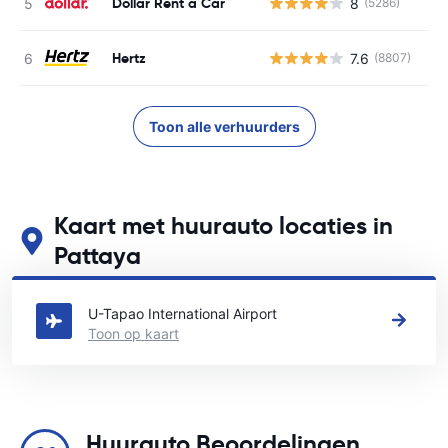
Dollar Rent a Car
8
(5286)
G
Hertz
7.6
(8807)
G
Toon alle verhuurders
Kaart met huurauto locaties in
Pattaya
Zie onze belangrijkste autoverhuur locaties in Pattaya
U-Tapao International Airport
Toon op kaart
Huurauto Beoordelingen