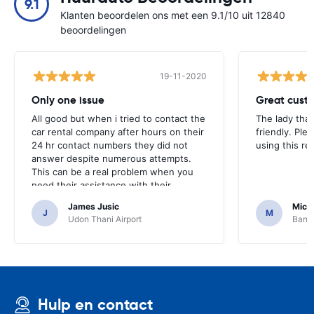
9.1
Klanten beoordelen ons met een 9.1/10 uit 12840
beoordelingen
19-11-2020
Only one issue
Great custo
All good but when i tried to contact the
The lady tha
car rental company after hours on their
friendly. Plea
24 hr contact numbers they did not
using this r
answer despite numerous attempts.
This can be a real problem when you
need their assistance with their
services or car.
James Jusic
Mich
J
M
Udon Thani Airport
Bangk
Hulp en contact