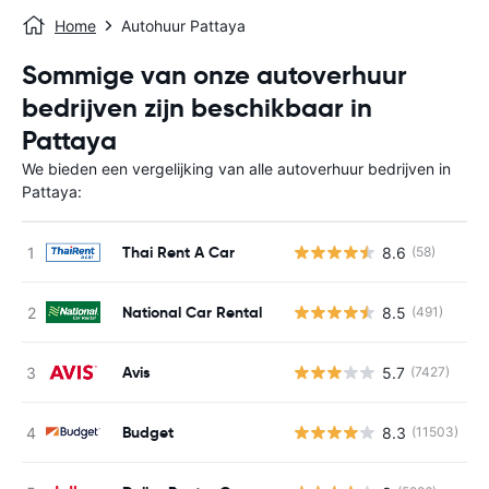
Home
Autohuur Pattaya
Sommige van onze autoverhuur
bedrijven zijn beschikbaar in
Pattaya
We bieden een vergelijking van alle autoverhuur bedrijven in
Pattaya:
Thai Rent A Car
8.6
(58)
G
National Car Rental
8.5
(491)
G
Avis
5.7
(7427)
G
Budget
8.3
(11503)
G